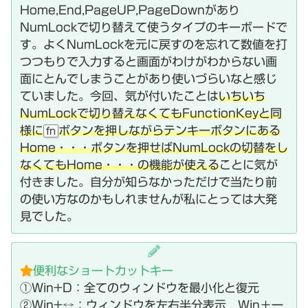
Home,End,PageUP,PageDownがあり
NumLockで切り替えて使うタイプのキーボードで
す。よくNumLockを元に戻すのを忘れて数値を打
つつもりで入力すると画面がわけがわからない画
面にとんでしまうことがあり使いづらいなと感じ
ていました。今回、気が付いたことは
いちいち
NumLockで切り替えなくてもFunctionKeyと同
様に
ボタンを押しながらテンキーボタンにある
fn
Home・・・ボタンを押せばNumLockの切替をし
なくてもHome・・・の機能が使える
ことに気が
付きました。自分が知らなかっただけで当たり前
の使い方なのかもしれませんが私にとっては大発
見でした。
便利なショートカットキー
①Win+D：全てのウィンドウを最小化と復元
②Win+↔：ウィンドウを左右半分表示 Win＋一