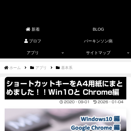
新着
BLOG
プロフ
パーキンソン病
アプリ
サイトマップ
ホーム
アプリ
基本系
ショートカットキーをA4用紙にまと
めました！！Win10と Chrome編
2020‐09-01
2026‐01-04