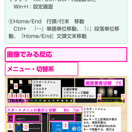
Win+I：設定画面
⑧Home/End 行頭/行末 移動
Ctrl+ 『↔』単語単位移動、『↕』段落単位移
動、『Home/End』文頭文末移動
画像でみる反応
メニュー・切替系