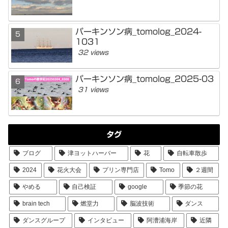
パーキンソン病_tomolog_2024-
1031
32 views
パーキンソン病_tomolog_2025-03
31 views
タグ
ブログ
津ヨットハーバー
花
自転車散歩
2024
花火大会
プリン専門店
Tomo
２週間
やめる
自己検証
google
季節の花
brain tech
燃堂力
脳波技術
ダンス
ダンスグループ
インタビュー
阿漕浦海岸
近隣