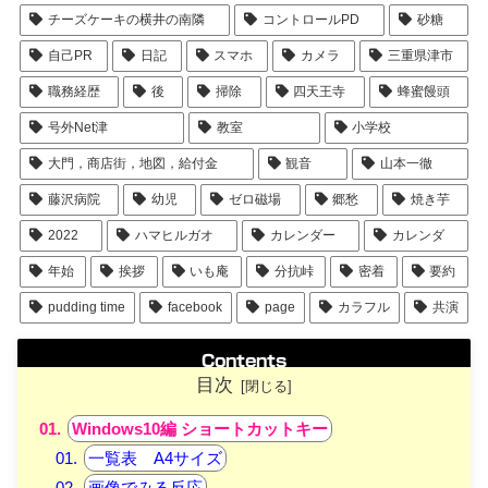
チーズケーキの横井の南隣
コントロールPD
砂糖
自己PR
日記
スマホ
カメラ
三重県津市
職務経歴
後
掃除
四天王寺
蜂蜜饅頭
号外Net津
教室
小学校
大門，商店街，地図，給付金
観音
山本一徹
藤沢病院
幼児
ゼロ磁場
郷愁
焼き芋
2022
ハマヒルガオ
カレンダー
カレンダ
年始
挨拶
いも庵
分抗峠
密着
要約
pudding time
facebook
page
カラフル
共演
Contents
目次
Windows10編 ショートカットキー
一覧表 A4サイズ
画像でみる反応