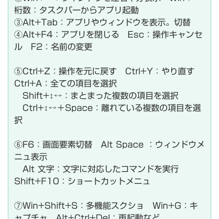
桁数：タスクバーからアプリ起動
③Alt+Tab：アプリやウィンドウを表示。切替
④Alt+F4：アプリを閉じる Esc：操作キャンセ
ル F2：名前の変更
⑤Ctrl+Z：操作を元に戻す Ctrl+Y：やり直す
Ctrl+A：全ての項目を選択
Shift+↕↔：まとまった複数の項目を選択
Ctrl+↕↔＋Space：離れている複数の項目を選
択
⑥F6：画面要素切替 Alt Space ：ウィンドウメ
ニュ表示
Alt 文字：文字に対応したコマンドを実行
Shift+F10：ショートカットメニュ
⑦Win+Shift+S：多機能スクショ Win+G：キ
ャプチャ Alt+Ctrl+Del：再起動など