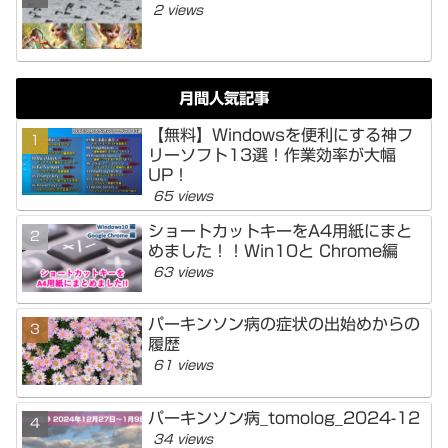
2 views
月間人気記事
【無料】Windowsを便利にする神フ
リーソフト13選！作業効率が大幅
UP！
65 views
ショートカットキーをA4用紙にまと
めました！！Win10と Chrome編
63 views
パーキンソン病の症状の出始めからの
履歴
61 views
パーキンソン病_tomolog_2024-12
34 views