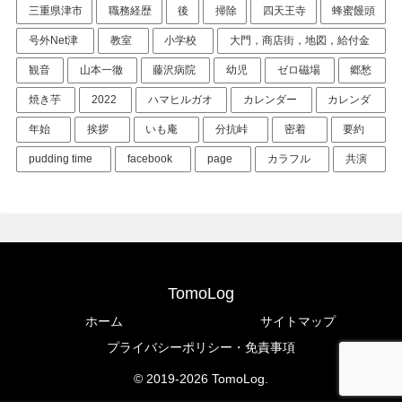
三重県津市
職務経歴
後
掃除
四天王寺
蜂蜜饅頭
号外Net津
教室
小学校
大門，商店街，地図，給付金
観音
山本一徹
藤沢病院
幼児
ゼロ磁場
郷愁
焼き芋
2022
ハマヒルガオ
カレンダー
カレンダ
年始
挨拶
いも庵
分抗峠
密着
要約
pudding time
facebook
page
カラフル
共演
TomoLog
ホーム
サイトマップ
プライバシーポリシー・免責事項
© 2019-2026 TomoLog.