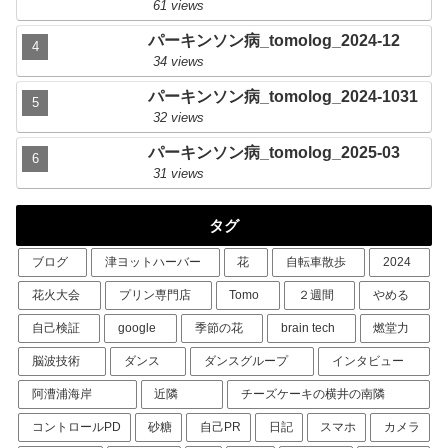
61 views
パーキンソン病_tomolog_2024-12
34 views
パーキンソン病_tomolog_2024-1031
32 views
パーキンソン病_tomolog_2025-03
31 views
タグ
ブログ
津ヨットハーバー
花
自転車散歩
2024
花火大会
プリン専門店
Tomo
２週間
やめる
自己検証
google
季節の花
brain tech
燃堂力
脳波技術
ダンス
ダンスグループ
インタビュー
阿漕浦海岸
近隣
チーズケーキの横井の南隣
コントロールPD
砂糖
自己PR
日記
スマホ
カメラ