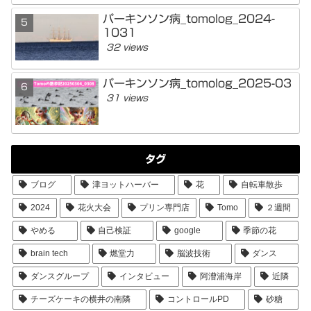
パーキンソン病_tomolog_2024-
1031
32 views
パーキンソン病_tomolog_2025-03
31 views
タグ
ブログ
津ヨットハーバー
花
自転車散歩
2024
花火大会
プリン専門店
Tomo
２週間
やめる
自己検証
google
季節の花
brain tech
燃堂力
脳波技術
ダンス
ダンスグループ
インタビュー
阿漕浦海岸
近隣
チーズケーキの横井の南隣
コントロールPD
砂糖