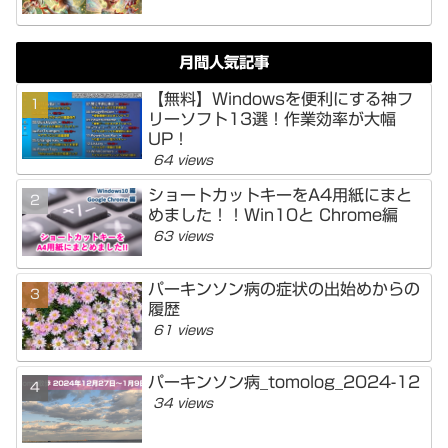
月間人気記事
【無料】Windowsを便利にする神フ
リーソフト13選！作業効率が大幅
UP！
64 views
ショートカットキーをA4用紙にまと
めました！！Win10と Chrome編
63 views
パーキンソン病の症状の出始めからの
履歴
61 views
パーキンソン病_tomolog_2024-12
34 views