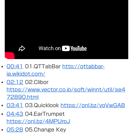
00:41
01.QTTabBar
http://qttabbar-
ja.wikidot.com/
02:12
02.Clibor
https://www.vector.co.jp/soft/winnt/util/se4
72890.html
03:41
03.Quicklook
https://onl.bz/vqVwGAB
04:43
04.EarTrumpet
https://onl.bz/4MPUrpJ
05:28
05.Change Key