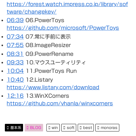
https://forest.watch.impress.co.jp/library/sof
tware/changekey/
06:39
06.PowerToys
https://github.com/microsoft/PowerToys
07:34
07.常に手前に表示
07:55
08.ImageResizer
08:31
09.PowerRename
09:33
10.マウスユーティリティ
10:04
11.PowerToys Run
10:40
12.Listary
https://www.listary.com/download
12:16
13.WinXCorners
https://github.com/vhanla/winxcorners
基本系
BLOG
win
soft
best
monoras