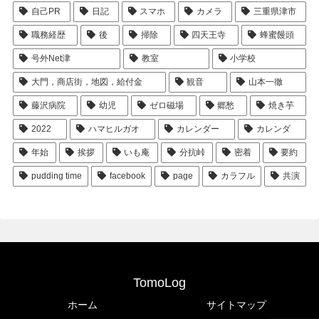
自己PR
日記
スマホ
カメラ
三重県津市
職務経歴
後
掃除
四天王寺
蜂蜜饅頭
号外Net津
教室
小学校
大門，商店街，地図，給付金
観音
山本一徹
藤沢病院
幼児
ゼロ磁場
郷愁
焼き芋
2022
ハマヒルガオ
カレンダー
カレンダ
年始
挨拶
いも庵
分抗峠
密着
要約
pudding time
facebook
page
カラフル
共演
TomoLog
ホーム
サイトマップ