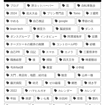
ブログ
津ヨットハーバー
花
自転車散歩
2024
花火大会
プリン専門店
Tomo
２週間
やめる
自己検証
google
季節の花
brain tech
燃堂力
脳波技術
ダンス
ダンスグループ
インタビュー
阿漕浦海岸
近隣
チーズケーキの横井の南隣
コントロールPD
砂糖
自己PR
日記
スマホ
カメラ
三重県津市
職務経歴
後
掃除
四天王寺
蜂蜜饅頭
号外Net津
教室
小学校
大門，商店街，地図，給付金
観音
山本一徹
藤沢病院
幼児
ゼロ磁場
郷愁
焼き芋
2022
ハマヒルガオ
カレンダー
カレンダ
年始
挨拶
いも庵
分抗峠
密着
要約