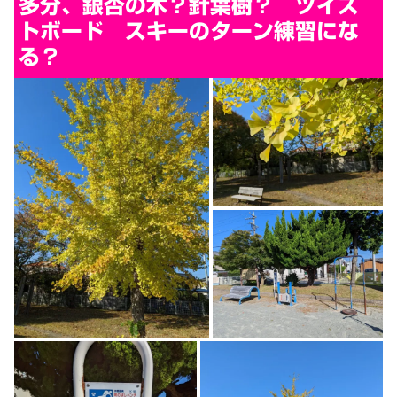
多分、銀杏の木？針葉樹？ ツイス
トボード スキーのターン練習にな
る？