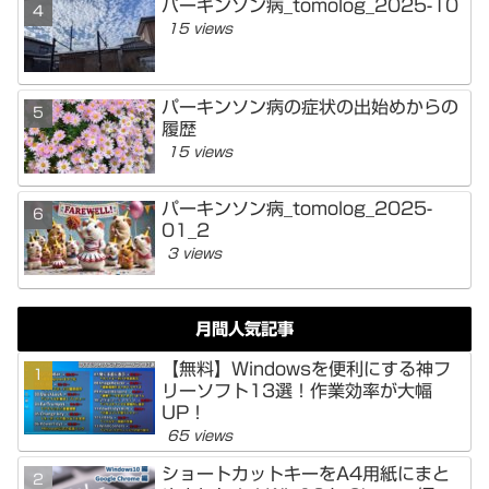
パーキンソン病_tomolog_2025-10
15 views
パーキンソン病の症状の出始めからの
履歴
15 views
パーキンソン病_tomolog_2025-
01_2
3 views
月間人気記事
【無料】Windowsを便利にする神フ
リーソフト13選！作業効率が大幅
UP！
65 views
ショートカットキーをA4用紙にまと