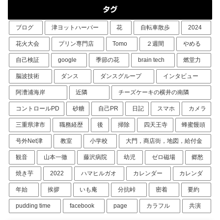
タグ
ブログ
津ヨットハーバー
花
自転車散歩
2024
花火大会
プリン専門店
Tomo
２週間
やめる
自己検証
google
季節の花
brain tech
燃堂力
脳波技術
ダンス
ダンスグループ
インタビュー
阿漕浦海岸
近隣
チーズケーキの横井の南隣
コントロールPD
砂糖
自己PR
日記
スマホ
カメラ
三重県津市
職務経歴
後
掃除
四天王寺
蜂蜜饅頭
号外Net津
教室
小学校
大門，商店街，地図，給付金
観音
山本一徹
藤沢病院
幼児
ゼロ磁場
郷愁
焼き芋
2022
ハマヒルガオ
カレンダー
カレンダ
年始
挨拶
いも庵
分抗峠
密着
要約
pudding time
facebook
page
カラフル
共演