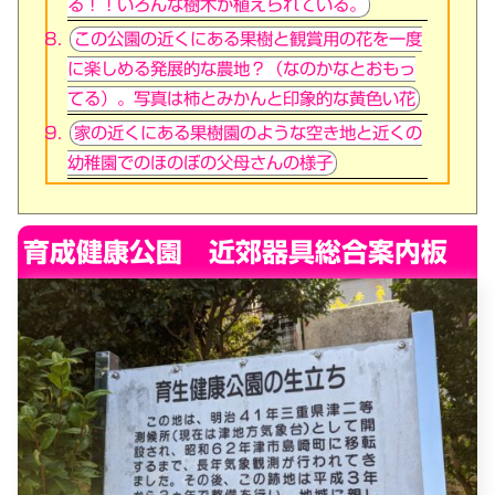
る！！いろんな樹木が植えられている。
この公園の近くにある果樹と観賞用の花を一度
に楽しめる発展的な農地？（なのかなとおもっ
てる）。写真は柿とみかんと印象的な黄色い花
家の近くにある果樹園のような空き地と近くの
幼稚園でのほのぼの父母さんの様子
育成健康公園 近郊器具総合案内板