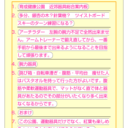
育成健康公園 近郊器具総合案内板
多分、銀杏の木？針葉樹？ ツイストボード
スキーのターン練習になる？
アーチラダー 左腕の腕力不足で全然出来ませ
ん。アームトレーナーで鍛え直してから、一番
手前から最後まで出来るようになることを目指
して頑張ります。
腕力器具
跳び箱・自転車漕ぎ・腹筋・平均台 痩せた人
はバスタオルを持って行った方がよいです。腹
筋や柔軟運動器具で、マットがなく直で体と器
具があたるのでその部分がいたくなり多く出来
なくなるからです。
おまけ
この公園、運動器具だけでなく、紅葉も楽しめ