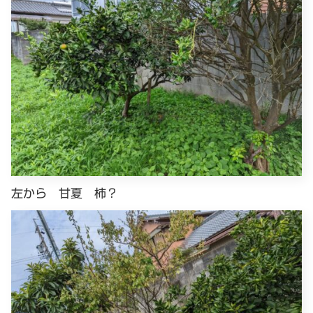
左から 甘夏 柿？