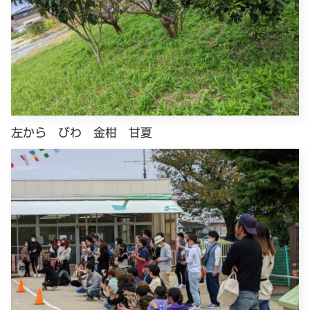
左から びわ 金柑 甘夏