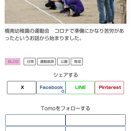
橋南幼稚園の運動会 コロナで準備にかなり苦労があ
ったというお話から始まりました。
BLOG
日常
運動器具
公園
育成
シェアする
X
Facebook
LINE
Pinterest
0
Tomoをフォローする