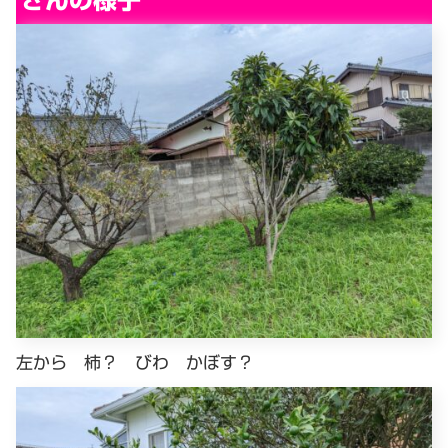
左から 柿？ びわ かぼす？