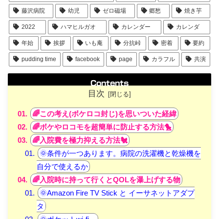
藤沢病院
幼児
ゼロ磁場
郷愁
焼き芋
2022
ハマヒルガオ
カレンダー
カレンダ
年始
挨拶
いも庵
分抗峠
密着
要約
pudding time
facebook
page
カラフル
共演
Contents
目次
🌈この考え(ボケロコ封じ)を思いついた経緯
🌈ボケやロコモを超簡単に防止する方法🐤
🌈入院費を極力抑える方法🐔
🌞条件が一つあります。病院の洗濯機と乾燥機を
自分で使えるか
🌈入院時に持って行くとQOLを瀑上げする物
🌞Amazon Fire TV Stick と イーサネットアダプ
タ