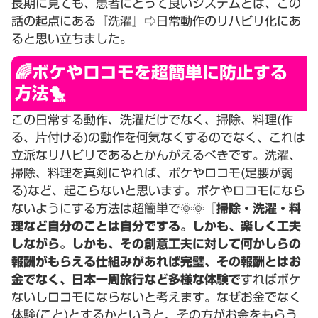
長期に見ても、患者にとって良いシステムとは、この
話の起点にある『洗濯』⇨日常動作のリハビリ化にあ
ると思い立ちました。
🌈ボケやロコモを超簡単に防止する
方法🐤
この日常する動作、洗濯だけでなく、掃除、料理(作
る、片付ける)の動作を何気なくするのでなく、これは
立派なリハビリであるとかんがえるべきです。洗濯、
掃除、料理を真剣にやれば、ボケやロコモ(足腰が弱
る)など、起こらないと思います。ボケやロコモになら
ないようにする方法は超簡単で🌞🌞
『掃除・洗濯・料
理など自分のことは自分でする。しかも、楽しく工夫
しながら。しかも、その創意工夫に対して何かしらの
報酬がもらえる仕組みがあれば完璧、その報酬とはお
金でなく、日本一周旅行など多様な体験で
すればボケ
ないしロコモにならないと考えます。なぜお金でなく
体験(こと)とするかというと、その方がお金をもらう