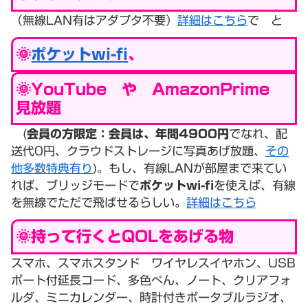
（無線LAN有はアダプタ不要）
詳細はこちら
で と
🌞
ポケットwi-fi
、
🌞YouTube や AmazonPrime
見放題
(
会員の方限定：会員は、年間4900円
でなれ、配
送代0円、クラウドストレージに写真あげ放題、
その
他多数特典有り
)。もし、有線LANが部屋まで来てい
れば、ブリッジモードで
ポケットwi-fi
を使えば、有線
を無線でただで飛ばせるらしい。
詳細はこちら
🌞持って行くとQOLをあげる物
スマホ、スマホスタンド ワイヤレスイヤホン、USB
ポート付延長コード、多色ぺん、ノート、クリアフォ
ルダ、ミニカレンダー、時計付きポータブルラジオ、