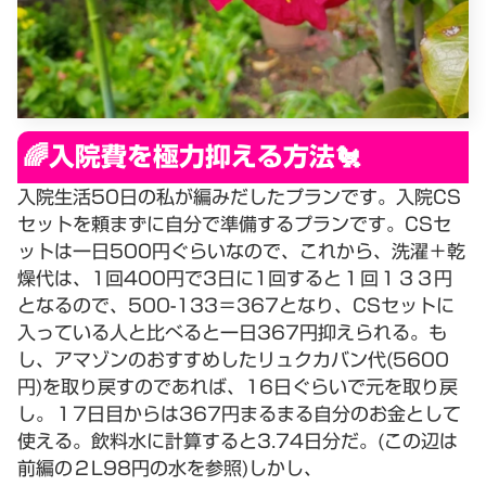
🌈入院費を極力抑える方法🐔
入院生活50日の私が編みだしたプランです。入院CS
セットを頼まずに自分で準備するプランです。CSセ
ットは一日500円ぐらいなので、これから、洗濯＋乾
燥代は、1回400円で3日に1回すると１回１３３円
となるので、500-133＝367となり、CSセットに
入っている人と比べると一日367円抑えられる。も
し、アマゾンのおすすめしたリュクカバン代(5600
円)を取り戻すのであれば、16日ぐらいで元を取り戻
し。１7日目からは367円まるまる自分のお金として
使える。飲料水に計算すると3.74日分だ。(この辺は
前編の２L98円の水を参照)しかし、