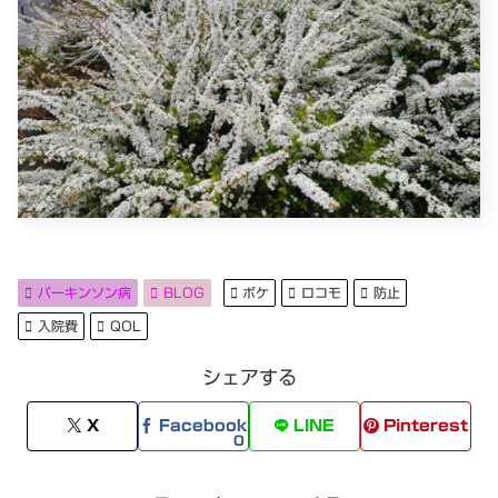
パーキンソン病
BLOG
ボケ
ロコモ
防止
入院費
QOL
シェアする
X
Facebook
LINE
Pinterest
0