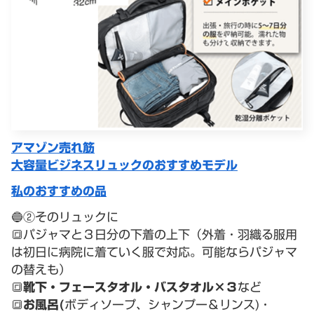
アマゾン売れ筋
大容量ビジネスリュックのおすすめモデル
私のおすすめの品
🔵②そのリュックに
🔳パジャマと３日分の下着の上下（外着・羽織る服用
は初日に病院に着ていく服で対応。可能ならパジャマ
の替えも）
🔳
靴下・フェースタオル・バスタオル×３
など
🔳
お風呂(
ボディソープ、シャンプー＆リンス)・