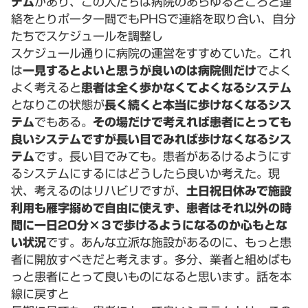
テム
があり、この人たちは病院のあらゆるところと連
絡をとりポーター間でもPHSで連絡を取り合い、自分
たちでスケジュールを調整し
スケジュール通りに病院の運営をすすめていた。これ
は
一見するとよいと思うが良いのは病院側だけ
でよく
よく考えると
患者は全く歩かなくてよくなるシステム
となりこの状態が
長く続くと本当に歩けなくなるシス
テム
でもある。
その場だけで考えれば患者にとっても
良いシステムですが長い目でみれば歩けなくなるシス
テム
です。長い目でみても。患者があるけるようにす
るシステムにするにはどうしたら良いか考えた。現
状、考えるのはリハビリですが、
土日祝日休みで施設
利用も雁字搦めで自由に使えず、患者はそれ以外の時
間に一日20分×３で歩けるようになるのか心もとな
い状況
です。あんな立派な施設があるのに、もっと患
者に開放すべきだと考えます。多分、業者と組めばも
っと患者にとって良いものになると思います。話を本
線に戻すと