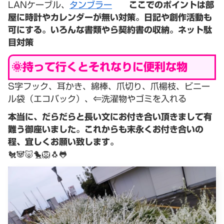
LANケーブル、
タンブラー
ここでのポイントは部
屋に時計やカレンダーが無い対策。日記や創作活動も
可にする。いろんな書類やら契約書の収納。ネット駄
目対策
🌞持って行くとそれなりに便利な物
S字フック、耳かき、綿棒、爪切り、爪楊枝、ビニー
ル袋（エコバック）、⇐洗濯物やゴミを入れる
本当に、だらだらと長い文にお付き合い頂きまして有
難う御座いました。これからも末永くお付き合いの
程、宜しくお願い致します。
🐔🐼🐷🐤🦁🐧🐸