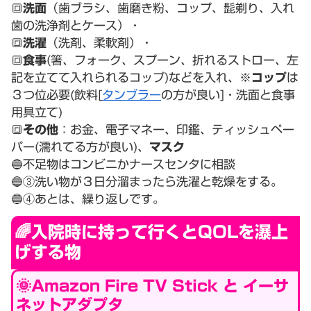
🔳
洗面
（歯ブラシ、歯磨き粉、コップ、髭剃り、入れ
歯の洗浄剤とケース）・
🔳
洗濯
（洗剤、柔軟剤）・
🔳
食事
(箸、フォーク、スプーン、折れるストロー、左
記を立てて入れられるコップ)などを入れ、※
コップ
は
３つ位必要(飲料[
タンブラー
の方が良い]・洗面と食事
用具立て)
🔳
その他
：お金、電子マネー、印鑑、ティッシュペー
パー(濡れてる方が良い)、
マスク
🔵不足物はコンビニかナースセンタに相談
🔵③洗い物が３日分溜まったら洗濯と乾燥をする。
🔵④あとは、繰り返しです。
🌈入院時に持って行くとQOLを瀑上
げする物
🌞Amazon Fire TV Stick と イーサ
ネットアダプタ