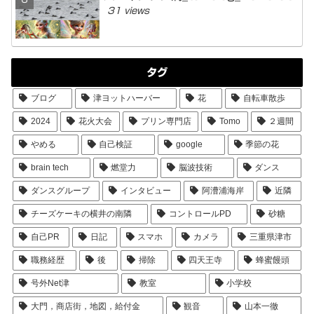
31 views
タグ
ブログ
津ヨットハーバー
花
自転車散歩
2024
花火大会
プリン専門店
Tomo
２週間
やめる
自己検証
google
季節の花
brain tech
燃堂力
脳波技術
ダンス
ダンスグループ
インタビュー
阿漕浦海岸
近隣
チーズケーキの横井の南隣
コントロールPD
砂糖
自己PR
日記
スマホ
カメラ
三重県津市
職務経歴
後
掃除
四天王寺
蜂蜜饅頭
号外Net津
教室
小学校
大門，商店街，地図，給付金
観音
山本一徹