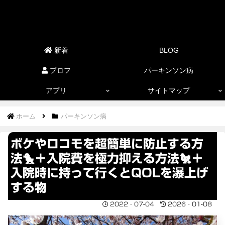
新着
BLOG
プロフ
パーキンソン病
アプリ
サイトマップ
ホーム
パーキンソン病
ボケやロコモを超簡単に防止する方
法🐤＋入院費を極力抑える方法🐔＋
入院時に持って行くとQOLを瀑上げ
する物
2022‐07-04
2026‐01-08