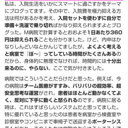
私は、入院生活をいかにスマートに過ごすかをテーマ
にブログってます。その中で、入院費を極力抑える方
法は何があるかを考え、
入院セットを使わずに自分で
準備＋洗濯で乗り切れ
ばかなり抑えられますよとブロ
グった。M病院で計算するとおおよそ
1日あたり360
円は抑えられる
ことも分かりました。けど、内申はか
なりしんどいなとかんじてましたが、
よくよく考える
と病室で『ぼ～』ってしている時間がたくさんある
の
だから、身体的に無理でなければ、時間的には
十分出
来るのに、やらない
。ここで気が付きました。
病院ではこういうことだらけだと思った。例えば、今
の病院は
チーム医療がすすみ、バリバリの超効率、超
安全思考な運営
がされ。
患者はほとんど動かなくてよ
く、反対に下手に動くと怒られる
のです。病院に居る
時は、これはすばらしいシステムだと思ってました。
特に優れていると思ったのは患者を病室から検査室や
診察室やコンビニまで車椅子で送迎する
ポーターシス