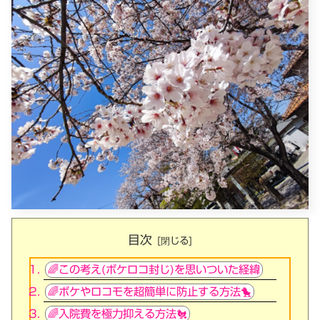
目次
🌈この考え(ボケロコ封じ)を思いついた経緯
🌈ボケやロコモを超簡単に防止する方法🐤
🌈入院費を極力抑える方法🐔