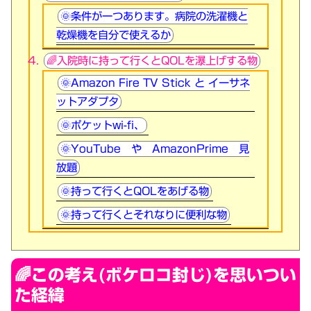
🌞条件が一つあります。病院の洗濯機と
乾燥機を自分で使えるか
🌈入院時に持って行くとQOLを瀑上げする物
🌞Amazon Fire TV Stick と イーサネ
ットアダプタ
🌞ポケットwi-fi、
🌞YouTube や AmazonPrime 見
放題
🌞持って行くとQOLをあげる物
🌞持って行くとそれなりに便利な物
🌈この考え(ボケロコ封じ)を思いつい
た経緯