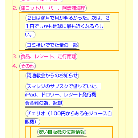
津ヨットハーバー、阿漕浦海岸
２日は満月で月が明るかった。次は、３
１日でしかも地球に最も近くなるらし
い。
ゴミ拾いででた量の一部
食品、レシート、走行距離
その他
阿漕教会からのお知らせ
スマレジのサブスクで借りていた、
iPad、ドロワー、レシート発行機
資金難の為、返却
チェリオ（100円からある缶ジュース自
販機）
安い自販機の位置情報