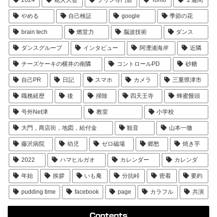
2024
花火大会
プリン専門店
Tomo
２週間
やめる
自己検証
google
季節の花
brain tech
燃堂力
脳波技術
ダンス
ダンスグループ
インタビュー
阿漕浦海岸
近隣
チーズケーキの横井の南隣
コントロールPD
砂糖
自己PR
日記
スマホ
カメラ
三重県津市
職務経歴
後
掃除
四天王寺
蜂蜜饅頭
号外Net津
教室
小学校
大門，商店街，地図，給付金
観音
山本一徹
藤沢病院
幼児
ゼロ磁場
郷愁
焼き芋
2022
ハマヒルガオ
カレンダー
カレンダ
年始
挨拶
いも庵
分抗峠
密着
要約
pudding time
facebook
page
カラフル
共演
Contents