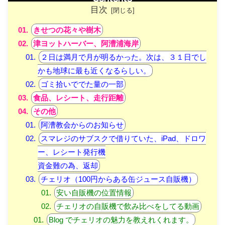
目次
きせつの花々や樹木
津ヨットハーバー、阿漕浦海岸
２日は満月で月が明るかった。次は、３１日でし
かも地球に最も近くなるらしい。
ゴミ拾いででた量の一部
食品、レシート、走行距離
その他
阿漕教会からのお知らせ
スマレジのサブスクで借りていた、iPad、ドロワ
ー、レシート発行機
資金難の為、返却
チェリオ（100円からある缶ジュース自販機）
安い自販機の位置情報
チェリオの自販機で飲み比べをしてる動画
Blog でチェリオの魅力を教えれくれます。