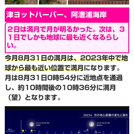
津ヨットハーバー、阿漕浦海岸
２日は満月で月が明るかった。次は、３
１日でしかも地球に最も近くなるらし
い。
今月8月31日の満月は、2023年中で地
球から最も近い位置で満月
になります。
月は8月31日0時54分に近地点を通過
し、約10時間後の10時36分に満月
（望）となります。