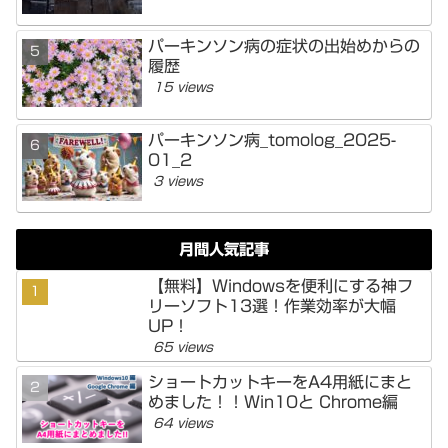
パーキンソン病の症状の出始めからの
履歴
15 views
パーキンソン病_tomolog_2025-
01_2
3 views
月間人気記事
【無料】Windowsを便利にする神フ
リーソフト13選！作業効率が大幅
UP！
65 views
ショートカットキーをA4用紙にまと
めました！！Win10と Chrome編
64 views