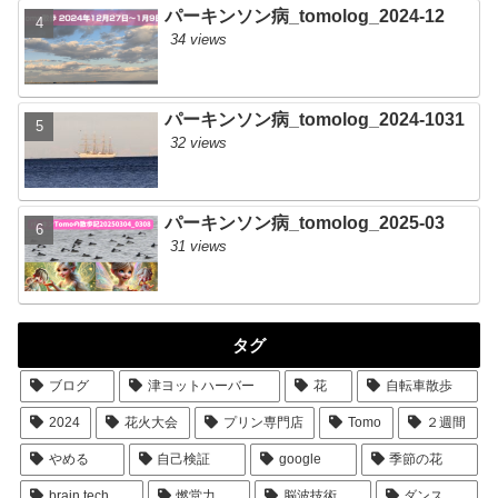
パーキンソン病_tomolog_2024-12
34 views
パーキンソン病_tomolog_2024-1031
32 views
パーキンソン病_tomolog_2025-03
31 views
タグ
ブログ
津ヨットハーバー
花
自転車散歩
2024
花火大会
プリン専門店
Tomo
２週間
やめる
自己検証
google
季節の花
brain tech
燃堂力
脳波技術
ダンス