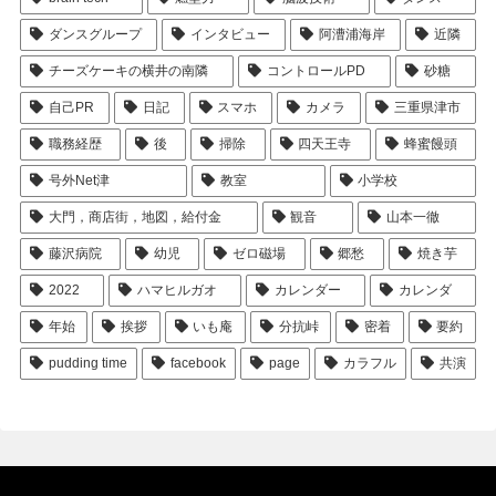
ダンスグループ
インタビュー
阿漕浦海岸
近隣
チーズケーキの横井の南隣
コントロールPD
砂糖
自己PR
日記
スマホ
カメラ
三重県津市
職務経歴
後
掃除
四天王寺
蜂蜜饅頭
号外Net津
教室
小学校
大門，商店街，地図，給付金
観音
山本一徹
藤沢病院
幼児
ゼロ磁場
郷愁
焼き芋
2022
ハマヒルガオ
カレンダー
カレンダ
年始
挨拶
いも庵
分抗峠
密着
要約
pudding time
facebook
page
カラフル
共演